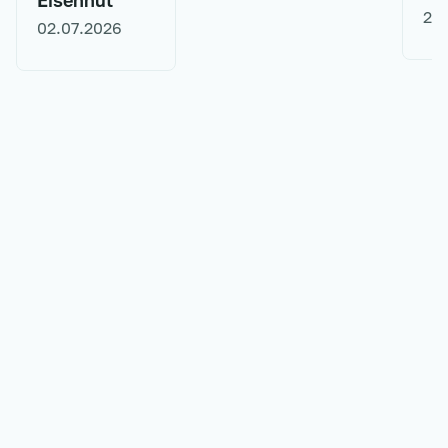
Eisenhut
29
02.07.2026