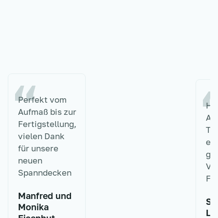
Perfekt vom
He
Aufmaß bis zur
Arb
Fertigstellung,
Te
vielen Dank
em
für unsere
ge
neuen
Vi
Spanndecken
Fi
Manfred und
Si
Monika
Lü