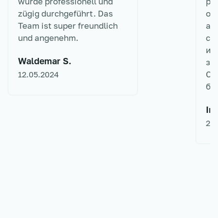
wurde professionell und
ра
zügig durchgeführt. Das
от
Team ist super freundlich
ак
und angenehm.
сл
ит
Waldemar S.
за
Сп
12.05.2024
бо
Iri
27.