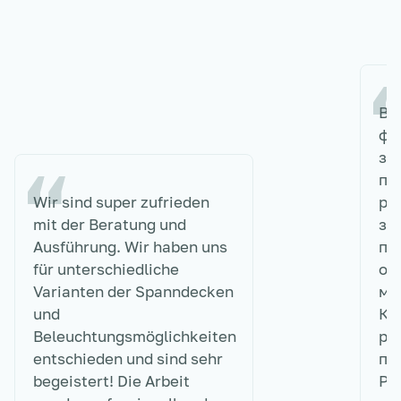
Вы
фи
за
по
Wir sind super zufrieden
ре
mit der Beratung und
зн
Ausführung. Wir haben uns
по
für unterschiedliche
оп
Varianten der Spanndecken
мо
und
Кр
Beleuchtungsmöglichkeiten
ро
entschieden und sind sehr
по
begeistert! Die Arbeit
Ре