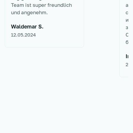
Team ist super freundlich
ак
und angenehm.
сл
ит
Waldemar S.
за
Сп
12.05.2024
бо
Iri
27.