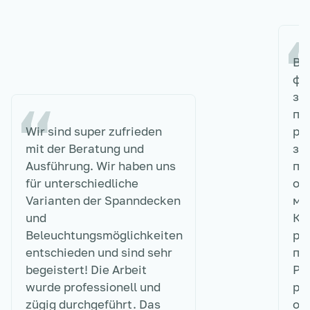
Вы
фи
за
по
Wir sind super zufrieden
ре
mit der Beratung und
зн
Ausführung. Wir haben uns
по
für unterschiedliche
оп
Varianten der Spanndecken
мо
und
Кр
Beleuchtungsmöglichkeiten
ро
entschieden und sind sehr
по
begeistert! Die Arbeit
Ре
wurde professionell und
ра
zügig durchgeführt. Das
от